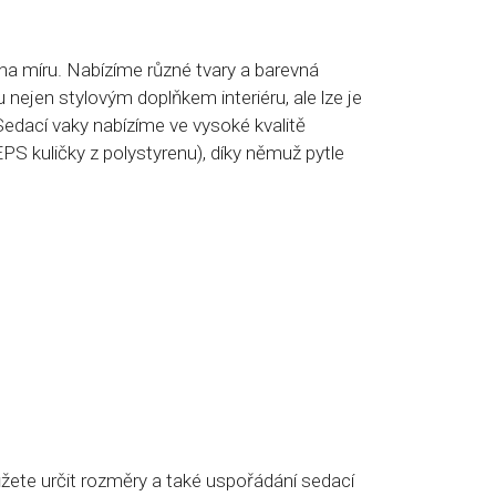
 na míru.
Nabízíme různé tvary a barevná
u nejen stylovým doplňkem interiéru, ale lze je
Sedací vaky nabízíme ve vysoké kvalitě
EPS kuličky z polystyrenu), díky němuž pytle
žete určit rozměry a také
uspořádání sedací