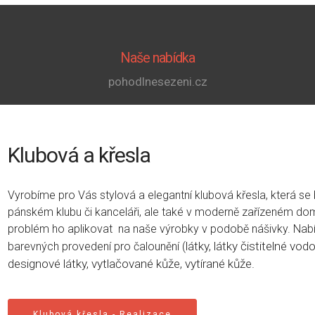
Naše nabídka
pohodlnesezeni.cz
Klubová a křesla
Vyrobíme pro Vás stylová a elegantní klubová křesla, která se
pánském klubu či kanceláři, ale také v moderně zařízeném domě
problém ho aplikovat na naše výrobky v podobě nášivky. Nabí
látky, látky čistitelné vo
barevných provedení pro čalounění (
designové látky, vytlačované kůže, vytírané kůže.
Klubová křesla - Realizace