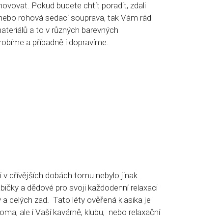
vovat. Pokud budete chtít poradit, zdali
nebo rohová sedací souprava, tak Vám rádi
teriálů a to v různých barevných
obíme a případně i dopravíme.
 v dřívějších dobách tomu nebylo jinak.
abičky a dědové pro svoji každodenní relaxaci
 a celých zad. Tato léty ověřená klasika je
ma, ale i Vaší kavárně, klubu, nebo relaxační