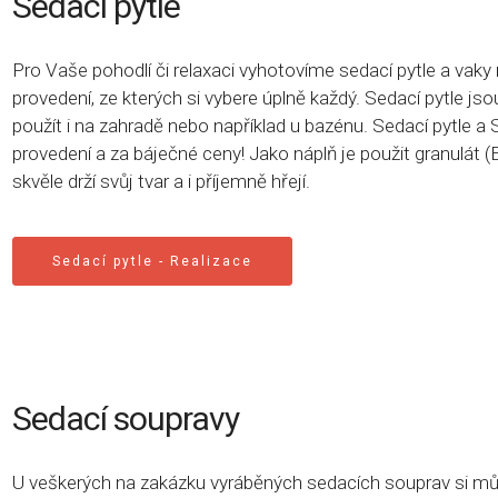
Sedací pytle
Pro Vaše pohodlí či relaxaci vyhotovíme sedací pytle a vaky
provedení, ze kterých si vybere úplně každý.
Sedací pytle jso
použít i na zahradě nebo například u bazénu. Sedací pytle a 
provedení a za báječné ceny! Jako náplň je použit granulát (
skvěle drží svůj tvar a i příjemně hřejí.
Sedací pytle - Realizace
Sedací soupravy
U veškerých na zakázku vyráběných sedacích souprav si mů