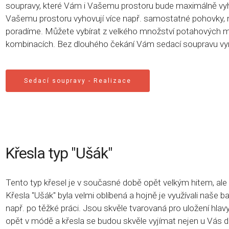
soupravy, které Vám i Vašemu prostoru bude maximálně vyho
Vašemu prostoru vyhovují více např. samostatné pohovky, 
poradíme.
Můžete vybírat z velkého množství potahových ma
kombinacích.
Bez dlouhého čekání Vám sedací soupravu vyr
Sedací soupravy - Realizace
Křesla typ "Ušák"
Tento typ křesel je v současné době opět velkým hitem, ale i
Křesla "Ušák" byla velmi oblíbená a hojně je využívali naše b
např. po těžké práci. Jsou skvěle tvarovaná pro uložení hlavy
opět v módě a křesla se budou skvěle vyjímat nejen u Vás do